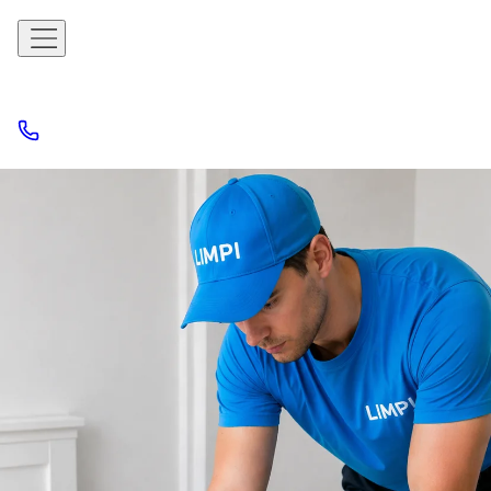
Limpieza de
colchones a
domicilio de
Girona y provincia
Duerme sano: colchón limpio e higienizado en casa
Eliminamos orina, moho, alérgenos y bacterias con inyección-
extracción y vapor a alta temperatura.