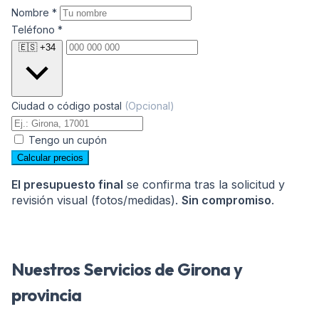
Colchón Presidential / Especial (ancho 200-
0
Nombre
*
220 cm)
Teléfono
*
🇪🇸 +34
Ciudad o código postal
(Opcional)
Tengo un cupón
Calcular precios
Mensaje
El presupuesto final
se confirma tras la solicitud y
revisión visual (fotos/medidas).
Sin compromiso
.
Nuestros Servicios de Girona y
provincia