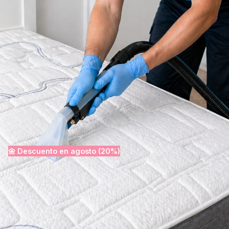
97%
Valoración 5 estrellas. El 97% de clientes satisfechos.
de clientes satisfechos
Ver precios · Desde
Presupuesto rápido · Sin compromiso
40€
🌼 Descuento en
agosto
(20%
Desinfección incluida
Desplazamiento incluido
50% descuento en la segunda pieza
Indicadores de confianza