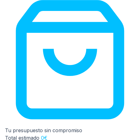
Colchón Matrimonio / Doble (ancho 135-165
0
cm)
Colchón King Size (ancho 170-195 cm)
0
Tu presupuesto sin compromiso
Total estimado
0€