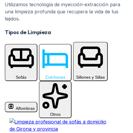
Utilizamos tecnología de inyección-extracción para
una limpieza profunda que recupera la vida de tus
tejidos.
Servicio profesional de limpieza a domicilio en Girona: 
Tipos de Limpieza
Seleccione una category para ver los servicios disponible
Sofás
Colchones
Sillones y Sillas
Alfombras
Otros