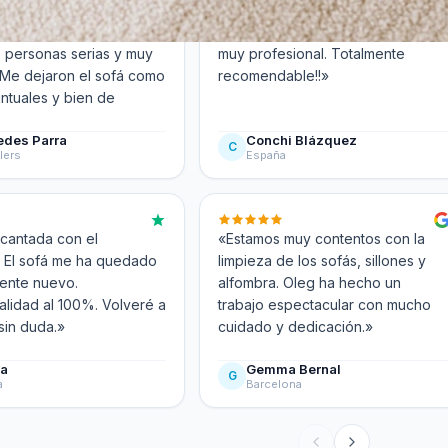
uy contenta con el
«Un 10! Personal amable, atento y
, personas serias y muy
muy profesional. Totalmente
 Me dejaron el sofá como
recomendable!!»
ntuales y bien de
edes Parra
Conchi Blázquez
C
lers
España
cantada con el
«Estamos muy contentos con la
! El sofá me ha quedado
limpieza de los sofás, sillones y
ente nuevo.
alfombra. Oleg ha hecho un
alidad al 100%. Volveré a
trabajo espectacular con mucho
sin duda.»
cuidado y dedicación.»
ia
Gemma Bernal
G
a
Barcelona