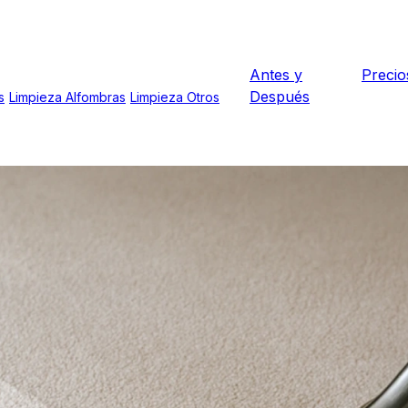
Antes y
Precio
Después
s
Limpieza Alfombras
Limpieza Otros
adalona
na
fibra.