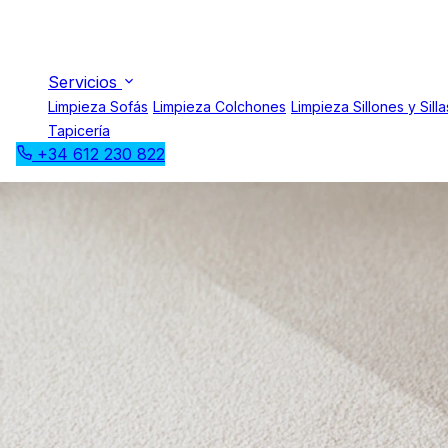
Servicios
Limpieza Sofás
Limpieza Colchones
Limpieza Sillones y Silla
Tapicería
+34 612 230 822
Limpieza de
alfombras a
domicilio de B
Alfombras como nuevas sin sacarlas de tu hogar
Santa Coloma de Gramenet · Sant Adrià de Besòs · Montgat · Tia
Suciedad incrustada, manchas y ácaros eliminados hasta la última 
Colores revividos y frescura garantizada.