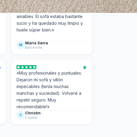
«Muy buen servicio y muy
amables. El sofá estaba bastante
sucio y ha quedado muy limpio y
huele súper bien.»
Maria Serra
M
Barcelona
«Muy profesionales y puntuales.
Dejaron mi sofá y sillón
impecables (tenía muchas
manchas y suciedad). Volveré a
repetir seguro. Muy
recomendable!»
Christin
C
España