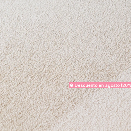
97%
Valoración 5 estrellas. El 97% de clientes satisfechos.
de clientes satisfechos
Ver precios · Desde 
Presupuesto rápido · Sin compromiso
🌼 Descuento en
agosto
(20%)
Desinfección incluida
Desplazamiento incluido
50% d
Indicadores de confianza
OPINIONES VERIFICADAS