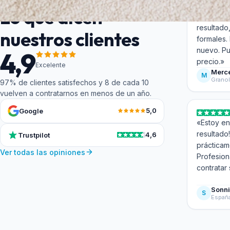
Lo que dicen
«Quedé m
resultado
nuestros clientes
formales.
nuevo. Pu
4,9
precio.»
Excelente
Merc
M
Granol
97% de clientes satisfechos y 8 de cada 10
vuelven a contratarnos en menos de un año.
5,0
Google
«Estoy en
resultado
4,6
Trustpilot
prácticam
Ver todas las opiniones
Profesion
contratar 
Sonn
S
Españ