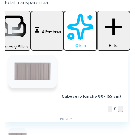
total transparencia.
Alfombras
Otros
Extra
Sillones y Sillas
Cabecero (ancho 80–165 cm)
0
Extras