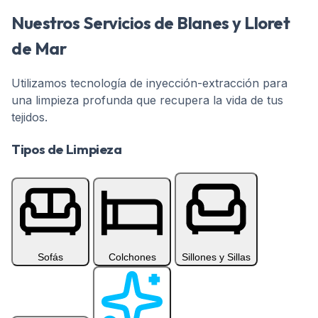
Nuestros Servicios de Blanes y Lloret
de Mar
Utilizamos tecnología de inyección-extracción para
una limpieza profunda que recupera la vida de tus
tejidos.
Servicio profesional de limpieza a domicilio en Blanes: 
Tipos de Limpieza
Seleccione una category para ver los servicios disponible
Sofás
Colchones
Sillones y Sillas