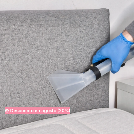
97%
Valoración 5 estrellas. El 97% de clientes satisfechos.
de clientes satisfechos
Ver precios · Desde
Presupuesto rápido · Sin compromiso
19€
🌼 Descuento en
agosto
(20%
Desinfección incluida
Desplazamiento incluido
50% descuento en la segunda pieza