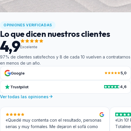
Indicadores de confianza
OPINIONES VERIFICADAS
Lo que dicen nuestros clientes
4,9
Excelente
97% de clientes satisfechos y 8 de cada 10 vuelven a contratarnos
en menos de un año.
5,0
Google
4,6
Trustpilot
Ver todas las opiniones
«Quedé muy contenta con el resultado, personas
«Un 10! 
serias y muy formales. Me dejaron el sofá como
Totalme