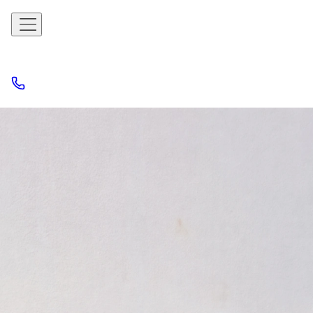
Limpieza de
tapicerías a
domicilio de
Blanes y Lloret de Mar
Cualquier mueble tapizado, tratado como nuevo
Tossa de Mar · Palamós · Palafrugell · Sant Feliu de Guíxols ·
Roses · Platja d'Aro
Manchas, ácaros y malos olores eliminados de cabeceros,
pufs, bases de cama y cualquier tapizado — resultado
garantizado.