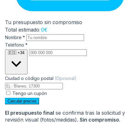
Somier (ancho 80–165 cm)
0
Tu presupuesto sin compromiso
Total estimado
0€
Nombre
*
Teléfono
*
🇪🇸 +34
Somier (ancho 170–220 cm)
0
Ciudad o código postal
(Opcional)
Tengo un cupón
Calcular precios
Mensaje
El presupuesto final
se confirma tras la solicitud y
revisión visual (fotos/medidas).
Sin compromiso
.