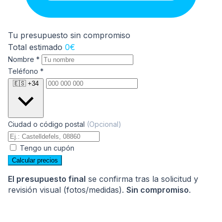
Somier (ancho 80–165 cm)
0
Tu presupuesto sin compromiso
Total estimado
0€
Nombre
*
Teléfono
*
🇪🇸 +34
Somier (ancho 170–220 cm)
0
Ciudad o código postal
(Opcional)
Tengo un cupón
Calcular precios
Mensaje
El presupuesto final
se confirma tras la solicitud y
revisión visual (fotos/medidas).
Sin compromiso
.