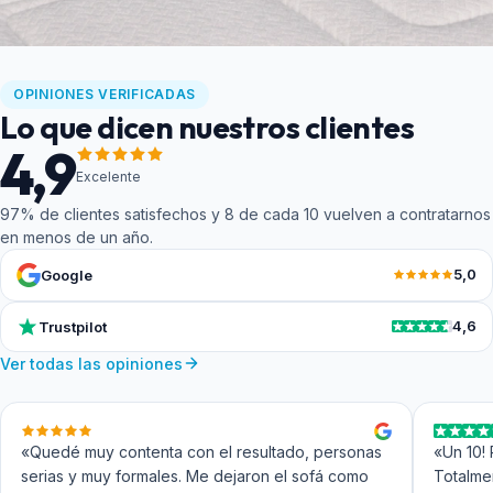
Indicadores de confianza
OPINIONES VERIFICADAS
Lo que dicen nuestros clientes
4,9
Excelente
97% de clientes satisfechos y 8 de cada 10 vuelven a contratarnos
en menos de un año.
5,0
Google
4,6
Trustpilot
Ver todas las opiniones
«Quedé muy contenta con el resultado, personas
«Un 10! 
serias y muy formales. Me dejaron el sofá como
Totalme