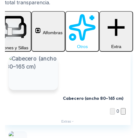
total transparencia.
Alfombras
Otros
Extra
Sillones y Sillas
Cabecero (ancho 80–165 cm)
0
Extras