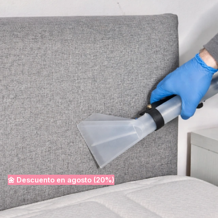
97%
Valoración 5 estrellas. El 97% de clientes satisfechos.
de clientes satisfechos
Ver precios · Desde
Presupuesto rápido · Sin compromiso
19€
🌼 Descuento en
agosto
(20%
Desinfección incluida
Desplazamiento incluido
50% descuento en la segunda pieza