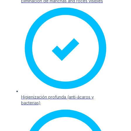
Eliminación de manchas and roces visibles
Higienización profunda (anti-ácaros y
bacterias)