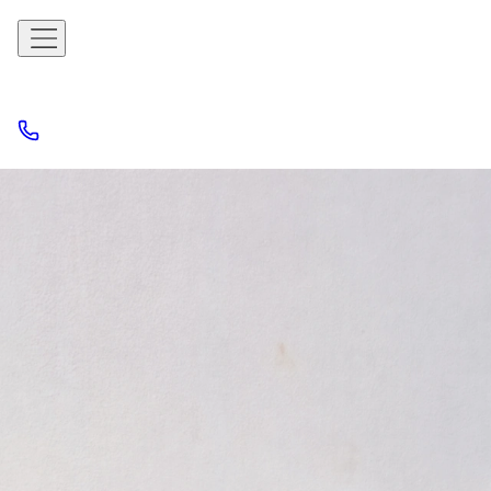
Limpieza de
tapicerías a
domicilio de
Castelldefels
Cualquier mueble tapizado, tratado como nuevo
Gavà · Viladecans · Sitges · Vilanova i la Geltrú · Sant Pere de
Ribes
Manchas, ácaros y malos olores eliminados de cabeceros,
pufs, bases de cama y cualquier tapizado — resultado
garantizado.