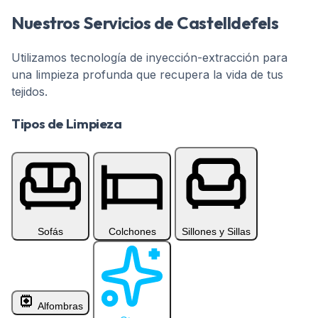
Nuestros Servicios de Castelldefels
Utilizamos tecnología de inyección-extracción para
una limpieza profunda que recupera la vida de tus
tejidos.
Servicio profesional de limpieza a domicilio en Castelld
Tipos de Limpieza
Seleccione una category para ver los servicios disponible
Sofás
Colchones
Sillones y Sillas
Alfombras