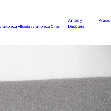
Antes y
Precio
Después
s
Limpieza Alfombras
Limpieza Otros
Vendrell
 bases de