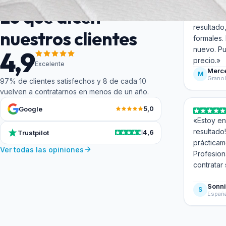
Lo que dicen
«Quedé m
resultado
nuestros clientes
formales.
nuevo. Pu
4,9
precio.»
Excelente
Merc
M
Granol
97% de clientes satisfechos y 8 de cada 10
vuelven a contratarnos en menos de un año.
5,0
Google
«Estoy en
resultado
4,6
Trustpilot
prácticam
Ver todas las opiniones
Profesion
contratar 
Sonn
S
Españ