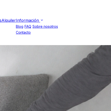
s
Alquiler
Información
Blog
FAQ
Sobre nosotros
Contacto