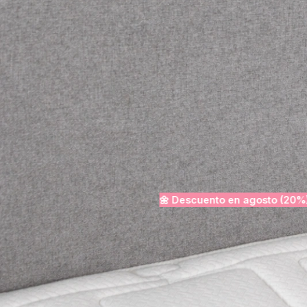
97%
Valoración 5 estrellas. El 97% de clientes satisfechos.
de clientes satisfechos
Ver precios · Desde 
Presupuesto rápido · Sin compromiso
🌼 Descuento en
agosto
(20%)
Desinfección incluida
Desplazamiento incluido
50% d
Indicadores de confianza
OPINIONES VERIFICADAS