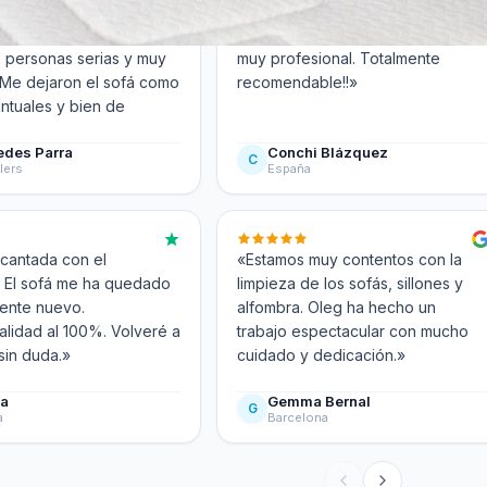
uy contenta con el
«Un 10! Personal amable, atento y
, personas serias y muy
muy profesional. Totalmente
 Me dejaron el sofá como
recomendable!!»
ntuales y bien de
edes Parra
Conchi Blázquez
C
lers
España
cantada con el
«Estamos muy contentos con la
! El sofá me ha quedado
limpieza de los sofás, sillones y
ente nuevo.
alfombra. Oleg ha hecho un
alidad al 100%. Volveré a
trabajo espectacular con mucho
sin duda.»
cuidado y dedicación.»
ia
Gemma Bernal
G
a
Barcelona