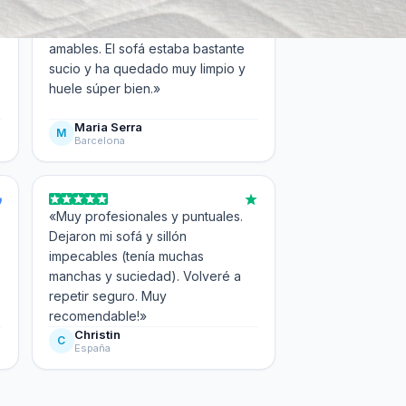
«Muy buen servicio y muy
amables. El sofá estaba bastante
sucio y ha quedado muy limpio y
huele súper bien.»
Maria Serra
M
Barcelona
«Muy profesionales y puntuales.
Dejaron mi sofá y sillón
impecables (tenía muchas
manchas y suciedad). Volveré a
repetir seguro. Muy
recomendable!»
Christin
C
España