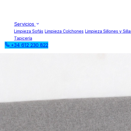
Servicios
Limpieza Sofás
Limpieza Colchones
Limpieza Sillones y Silla
Tapicería
+34 612 230 822
Limpieza de
tapicerías a
domicilio de El 
Cualquier mueble tapizado, tratado como nuevo
Torredembarra · Altafulla · Creixell · Cunit · Segur de Calafell
Manchas, ácaros y malos olores eliminados de cabeceros, pufs,
cama y cualquier tapizado — resultado garantizado.