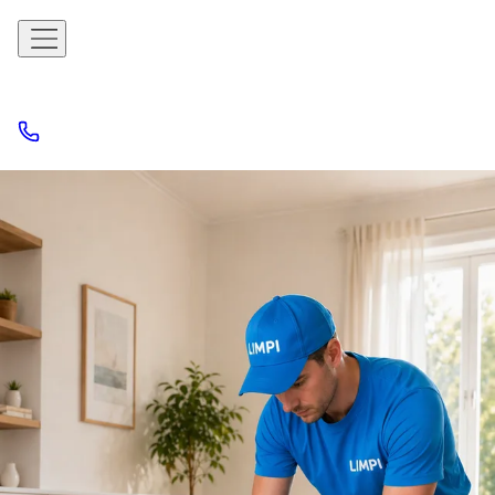
Limpieza de
sofás a
domicilio de
Manresa
Lavamos y desinfectamos tu sofá en profundidad
Igualada · Vic · Sant Joan de Vilatorrada · Navarcles · Sant
Fruitós de Bages
Manchas difíciles, pelos de mascota, orina y ácaros — todo
eliminado con resultado garantizado.