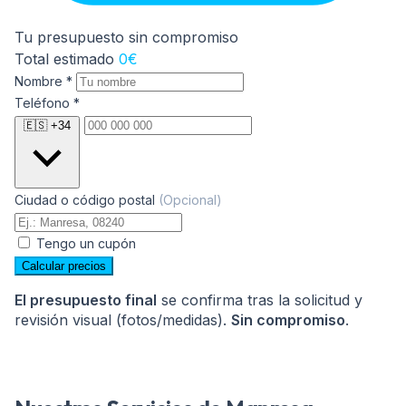
Sofá 3 Plazas Chaiselongue (Grande)
0
Tu presupuesto sin compromiso
Total estimado
0€
Nombre
*
Teléfono
*
🇪🇸 +34
Rinconera 3-4 Plazas
0
Ciudad o código postal
(Opcional)
Tengo un cupón
Calcular precios
Mensaje
Sofá 4 Plazas
0
El presupuesto final
se confirma tras la solicitud y
revisión visual (fotos/medidas).
Sin compromiso
.