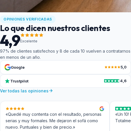
Indicadores de confianza
OPINIONES VERIFICADAS
Lo que dicen nuestros clientes
4,9
Excelente
97% de clientes satisfechos y 8 de cada 10 vuelven a contratarnos
en menos de un año.
5,0
Google
4,6
Trustpilot
Ver todas las opiniones
«Quedé muy contenta con el resultado, personas
«Un 10! 
serias y muy formales. Me dejaron el sofá como
Totalme
nuevo. Puntuales y bien de precio.»