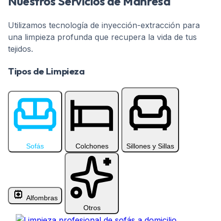
Nuestros Servicios de Manresa
Sofá 4 Plazas Chaiselongue
0
Utilizamos tecnología de inyección-extracción para
una limpieza profunda que recupera la vida de tus
tejidos.
Servicio profesional de limpieza a domicilio en Manresa:
Tipos de Limpieza
Sofá 5 Plazas
0
Seleccione una category para ver los servicios disponible
Sofás
Colchones
Sillones y Sillas
Sofá 5 Plazas Chaiselongue
0
Alfombras
Otros