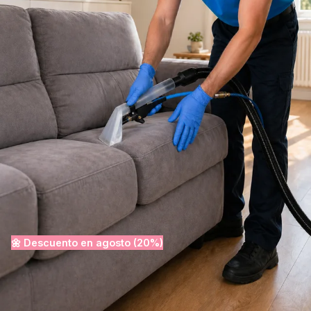
97%
Valoración 5 estrellas. El 97% de clientes satisfechos.
de clientes satisfechos
Ver precios · Desde
Presupuesto rápido · Sin compromiso
79€
🌼 Descuento en
agosto
(20%
Desinfección incluida
Desplazamiento incluido
50% descuento en la segunda pieza